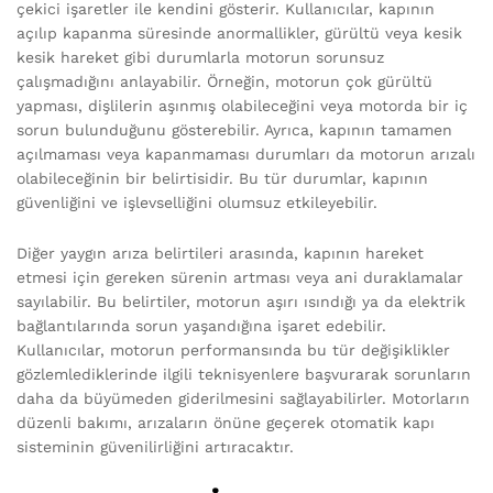
çekici işaretler ile kendini gösterir. Kullanıcılar, kapının
açılıp kapanma süresinde anormallikler, gürültü veya kesik
kesik hareket gibi durumlarla motorun sorunsuz
çalışmadığını anlayabilir. Örneğin, motorun çok gürültü
yapması, dişlilerin aşınmış olabileceğini veya motorda bir iç
sorun bulunduğunu gösterebilir. Ayrıca, kapının tamamen
açılmaması veya kapanmaması durumları da motorun arızalı
olabileceğinin bir belirtisidir. Bu tür durumlar, kapının
güvenliğini ve işlevselliğini olumsuz etkileyebilir.
Diğer yaygın arıza belirtileri arasında, kapının hareket
etmesi için gereken sürenin artması veya ani duraklamalar
sayılabilir. Bu belirtiler, motorun aşırı ısındığı ya da elektrik
bağlantılarında sorun yaşandığına işaret edebilir.
Kullanıcılar, motorun performansında bu tür değişiklikler
gözlemlediklerinde ilgili teknisyenlere başvurarak sorunların
daha da büyümeden giderilmesini sağlayabilirler. Motorların
düzenli bakımı, arızaların önüne geçerek otomatik kapı
sisteminin güvenilirliğini artıracaktır.