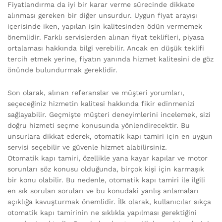
Fiyatlandırma da iyi bir karar verme sürecinde dikkate
alınması gereken bir diğer unsurdur. Uygun fiyat arayışı
içerisinde iken, yapılan işin kalitesinden ödün vermemek
önemlidir. Farklı servislerden alınan fiyat teklifleri, piyasa
ortalaması hakkında bilgi verebilir. Ancak en düşük teklifi
tercih etmek yerine, fiyatın yanında hizmet kalitesini de göz
önünde bulundurmak gereklidir.
Son olarak, alınan referanslar ve müşteri yorumları,
seçeceğiniz hizmetin kalitesi hakkında fikir edinmenizi
sağlayabilir. Geçmişte müşteri deneyimlerini incelemek, sizi
doğru hizmeti seçme konusunda yönlendirecektir. Bu
unsurlara dikkat ederek, otomatik kapı tamiri için en uygun
servisi seçebilir ve güvenle hizmet alabilirsiniz.
Otomatik kapı tamiri, özellikle yana kayar kapılar ve motor
sorunları söz konusu olduğunda, birçok kişi için karmaşık
bir konu olabilir. Bu nedenle, otomatik kapı tamiri ile ilgili
en sık sorulan soruları ve bu konudaki yanlış anlamaları
açıklığa kavuşturmak önemlidir. İlk olarak, kullanıcılar sıkça
otomatik kapı tamirinin ne sıklıkla yapılması gerektiğini