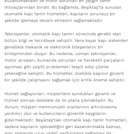
kullanılmaktadır ve motor sorunları en yaygın tamir
ihtiyaçlarından biridir. Bu bağlamda, Beşiktaş’ta sunulan
otomatik kapı tamir hizmetleri, kapıların sorunsuz bir
şekilde işlemeye devam etmesini sağlamaktadır.
Teknisyenler, otomatik kapı tamiri sürecinde gerekli olan
bütün bilgi ve tecrübeye sahiptir. Yana kayar kapı sistemleri
genellikle mekanik ve elektronik bileşenlerin bir
birleşiminden oluşur. Bu nedenle, uzman teknisyenler,
motor arızaları, kumanda sorunları ve hareketli parçaların
aşınması gibi çeşitli problemleri tespit edip çözme
yeteneğine sahiptir. Bu hizmetler, özellikle kapının güvenli
bir şekilde çalışmasını sağlamak için kritik öneme sahiptir.
Hizmet sağlayıcıları, müşterilere sundukları garanti ve
hizmet sonrası destekle de ön plana çıkmaktadır. Bu
durum, müşteri memnuniyeti oranlarının artırılmasına
yardımcı olur ve kullanıcıların güvenlik kaygılarını
gidermektedir. Beşiktaş’taki otomatik kapı tamir hizmetleri,
sadece kapıların işlevselliğini geri kazandırmakla kalmaz,
aynı zamanda uzun vadeli performans sağlamayı da