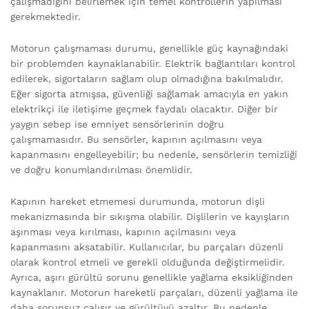
çalışmadığını belirlemek için temel kontrollerin yapılması
gerekmektedir.
Motorun çalışmaması durumu, genellikle güç kaynağındaki
bir problemden kaynaklanabilir. Elektrik bağlantıları kontrol
edilerek, sigortaların sağlam olup olmadığına bakılmalıdır.
Eğer sigorta atmışsa, güvenliği sağlamak amacıyla en yakın
elektrikçi ile iletişime geçmek faydalı olacaktır. Diğer bir
yaygın sebep ise emniyet sensörlerinin doğru
çalışmamasıdır. Bu sensörler, kapının açılmasını veya
kapanmasını engelleyebilir; bu nedenle, sensörlerin temizliği
ve doğru konumlandırılması önemlidir.
Kapının hareket etmemesi durumunda, motorun dişli
mekanizmasında bir sıkışma olabilir. Dişlilerin ve kayışların
aşınması veya kırılması, kapının açılmasını veya
kapanmasını aksatabilir. Kullanıcılar, bu parçaları düzenli
olarak kontrol etmeli ve gerekli olduğunda değiştirmelidir.
Ayrıca, aşırı gürültü sorunu genellikle yağlama eksikliğinden
kaynaklanır. Motorun hareketli parçaları, düzenli yağlama ile
daha sorunsuz çalışır ve gürültüyü azaltır. Bu nedenle,