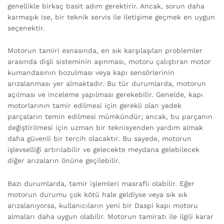
genellikle birkaç basit adım gerektirir. Ancak, sorun daha
karmaşık ise, bir teknik servis ile iletişime geçmek en uygun
seçenektir.
Motorun tamiri esnasında, en sık karşılaşılan problemler
arasında dişli sisteminin aşınması, motoru çalıştıran motor
kumandasının bozulması veya kapı sensörlerinin
arızalanması yer almaktadır. Bu tür durumlarda, motorun
açılması ve inceleme yapılması gerekebilir. Genelde, kapı
motorlarının tamir edilmesi için gerekli olan yedek
parçaların temin edilmesi mümkündür; ancak, bu parçanın
değiştirilmesi için uzman bir teknisyenden yardım almak
daha güvenli bir tercih olacaktır. Bu sayede, motorun
işlevselliği artırılabilir ve gelecekte meydana gelebilecek
diğer arızaların önüne geçilebilir.
Bazı durumlarda, tamir işlemleri masraflı olabilir. Eğer
motorun durumu çok kötü hale geldiyse veya sık sık
arızalanıyorsa, kullanıcıların yeni bir Daspi kapı motoru
almaları daha uygun olabilir. Motorun tamiratı ile ilgili karar