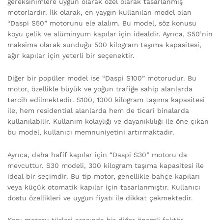
gereksinimlere uygun olarak özel olarak tasarlanmış
motorlardır. İlk olarak, en yaygın kullanılan model olan
“Daspi S50” motorunu ele alalım. Bu model, söz konusu
koyu çelik ve alüminyum kapılar için idealdir. Ayrıca, S50’nin
maksima olarak sunduğu 500 kilogram taşıma kapasitesi,
ağır kapılar için yeterli bir seçenektir.
Diğer bir popüler model ise “Daspi S100” motorudur. Bu
motor, özellikle büyük ve yoğun trafiğe sahip alanlarda
tercih edilmektedir. S100, 1000 kilogram taşıma kapasitesi
ile, hem residential alanlarda hem de ticari binalarda
kullanılabilir. Kullanım kolaylığı ve dayanıklılığı ile öne çıkan
bu model, kullanıcı memnuniyetini artırmaktadır.
Ayrıca, daha hafif kapılar için “Daspi S30” motoru da
mevcuttur. S30 modeli, 300 kilogram taşıma kapasitesi ile
ideal bir seçimdir. Bu tip motor, genellikle bahçe kapıları
veya küçük otomatik kapılar için tasarlanmıştır. Kullanıcı
dostu özellikleri ve uygun fiyatı ile dikkat çekmektedir.