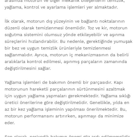
arasında motorun ve diğer mekanik bileşenlerin temizlik,
yağlama, kontrol ve ayarlama işlemleri yer almaktadır.
İlk olarak, motorun dış yüzeyinin ve bağlantı noktalarının
düzenli olarak temizlenmesi önemlidir. Toz ve kir, motorun
soğutma sistemini olumsuz yönde etkileyebilir ve aşınma
süreçlerini hızlandırabilir. Bu nedenle, gerektiğinde yumuşak
bir bez ve uygun temizlik ürünleriyle temizlenmesi
sağlanmalıdır. Ayrıca, motorun iç mekanizmasının da belirli
aralıklarla kontrol edilmesi, aşınmış parçaların zamanında
değiştirilmesini sağlar.
Yağlama işlemleri de bakımın önemli bir parçasıdır. Kapı
motorunun hareketli parçalarının sürtünmesini azaltmak
için uygun yağlama yapmaları gerekmektedir. Yağlama sıklığı
üretici önerilerine göre değiştirilmelidir. Genellikle, yılda en
az bir kez yağlama işleminin yapılması önerilmektedir. Bu,
motorun performansını artırırken, aşınmayı da minimize
eder.
Son olarak, periyodik bakımın önemi göz ardı edilmemelidir.