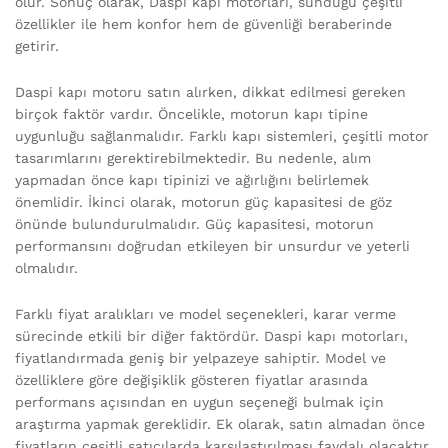
olur. Sonuç olarak, Daspi kapı motorları, sunduğu çeşitli
özellikler ile hem konfor hem de güvenliği beraberinde
getirir.
Daspi kapı motoru satın alırken, dikkat edilmesi gereken
birçok faktör vardır. Öncelikle, motorun kapı tipine
uygunluğu sağlanmalıdır. Farklı kapı sistemleri, çeşitli motor
tasarımlarını gerektirebilmektedir. Bu nedenle, alım
yapmadan önce kapı tipinizi ve ağırlığını belirlemek
önemlidir. İkinci olarak, motorun güç kapasitesi de göz
önünde bulundurulmalıdır. Güç kapasitesi, motorun
performansını doğrudan etkileyen bir unsurdur ve yeterli
olmalıdır.
Farklı fiyat aralıkları ve model seçenekleri, karar verme
sürecinde etkili bir diğer faktördür. Daspi kapı motorları,
fiyatlandırmada geniş bir yelpazeye sahiptir. Model ve
özelliklere göre değişiklik gösteren fiyatlar arasında
performans açısından en uygun seçeneği bulmak için
araştırma yapmak gereklidir. Ek olarak, satın almadan önce
fiyatların çeşitli satıcılarda karşılaştırılması faydalı olacaktır.