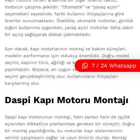
Kapı motoru türleri arasında bir diğer önemli faktör,
motorun çalışma şeklidir. “Otomatik” ve “yavaş açılır”
seçenekleri sayesinde, farklı kullanıcı ihtiyaçlarına göre
öneriler sunulmaktadır. Özellikle, otomatik motorlar, günlük
yoğun kullanıma uygunken, yavaş açılır motorlar daha sakin
bir açılış sağlayarak dikkat çekmektedir.
Son olarak, kapı motorlarının montaj ve bakım süreçleri,
modelin performansı için oldukça önemlidir. Doğru model
seçimi, kapının türü, ağırlığı ve kullanım amacına göre
7 / 24 Whatsapp
yapılmalıdır. Böylece, en uygun ve verimli bir kapı motoru
seçimi gerçekleştirilmiş olur, kullanıcıların ihtiyaçları
karşılanmış olur.
Daspi Kapı Motoru Montajı
Daspi kapı motorunun montajı, hem zaman hem de işçilik
açısından dikkatlice planlanması gereken bir süreçtir. Doğru
bir montaj yapıldığında, bu motorlar kapı sistemlerinin
verimli çalışmasını sağlar ve uzun ömürlü olurlar. Montaj