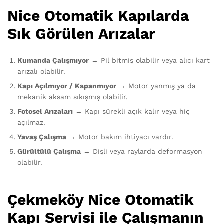
Nice Otomatik Kapılarda
Sık Görülen Arızalar
Kumanda Çalışmıyor
→ Pil bitmiş olabilir veya alıcı kart
arızalı olabilir.
Kapı Açılmıyor / Kapanmıyor
→ Motor yanmış ya da
mekanik aksam sıkışmış olabilir.
Fotosel Arızaları
→ Kapı sürekli açık kalır veya hiç
açılmaz.
Yavaş Çalışma
→ Motor bakım ihtiyacı vardır.
Gürültülü Çalışma
→ Dişli veya raylarda deformasyon
olabilir.
Çekmeköy Nice Otomatik
Kapı Servisi ile Çalışmanın