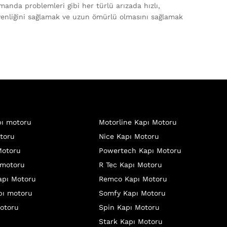
umanda problemleri gibi her türlü arızada hızlı,
üvenliğini sağlamak ve uzun ömürlü olmasını sağlamak
ı motoru
Motorline Kapı Motoru
toru
Nice Kapı Motoru
Motoru
Powertech Kapı Motoru
 motoru
R Tec Kapı Motoru
apı Motoru
Remco Kapı Motoru
pı motoru
Somfy Kapı Motoru
otoru
Spin Kapı Motoru
Stark Kapı Motoru