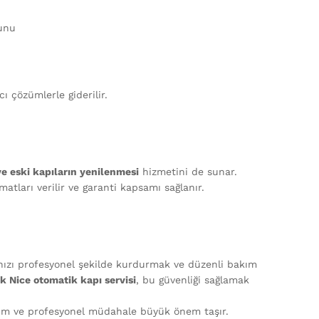
unu
ı çözümlerle giderilir.
ve eski kapıların yenilenmesi
hizmetini de sunar.
atları verilir ve garanti kapsamı sağlanır.
ınızı profesyonel şekilde kurdurmak ve düzenli bakım
ik Nice otomatik kapı servisi
, bu güvenliği sağlamak
akım ve profesyonel müdahale büyük önem taşır.