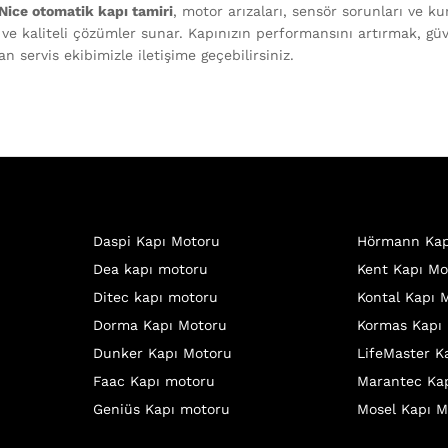
 Nice otomatik kapı tamiri
, motor arızaları, sensör sorunları ve k
r ve kaliteli çözümler sunar. Kapınızın performansını artırmak, g
n servis ekibimizle iletişime geçebilirsiniz.
Daspi Kapı Motoru
Hörmann Kap
Dea kapı motoru
Kent Kapı Mo
Ditec kapı motoru
Kontal Kapı 
Dorma Kapı Motoru
Kormas Kapı
Dunker Kapı Motoru
LifeMaster K
Faac Kapı motoru
Marantec Ka
Geniüs Kapı motoru
Mosel Kapı M