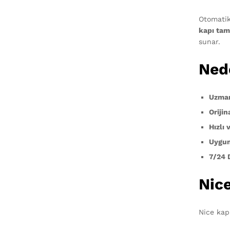
Otomatik
kapı tam
sunar.
Ned
Uzman
Orijin
Hızlı 
Uygun
7/24 
Nice
Nice kap