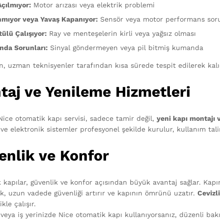
Açılmıyor:
Motor arızası veya elektrik problemi
mıyor veya Yavaş Kapanıyor:
Sensör veya motor performans sor
ülü Çalışıyor:
Ray ve menteşelerin kirli veya yağsız olması
da Sorunları:
Sinyal göndermeyen veya pil bitmiş kumanda
n, uzman teknisyenler tarafından kısa sürede tespit edilerek kalıc
taj ve Yenileme Hizmetleri
 Nice otomatik kapı servisi, sadece tamir değil,
yeni kapı montajı 
e elektronik sistemler profesyonel şekilde kurulur, kullanım talim
enlik ve Konfor
 kapılar, güvenlik ve konfor açısından büyük avantaj sağlar. Kap
k, uzun vadede güvenliği artırır ve kapının ömrünü uzatır.
Cevizl
likle çalışır.
 veya iş yerinizde Nice otomatik kapı kullanıyorsanız, düzenli b