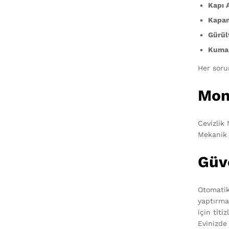
Kapı 
Kapan
Gürült
Kuman
Her soru
Mon
Cevizlik
Mekanik v
Güv
Otomatik
yaptırma
için titiz
Evinizde