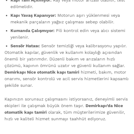
edilmelidir.
Kapı Yavaş Kapanıyor:
Motorun aşırı yüklenmesi veya
mekanik parçaların yağsız çalışması sebep olabilir.
Kumanda Çalışmıyor:
Pili kontrol edin veya alıcı sistemi
yenilenir.
Sensör Hatası:
Sensör temizliği veya kalibrasyonu yapılır.
Otomatik kapılar, güvenlik ve kullanım kolaylığı açısından
önemli bir yatırımdır. Düzenli bakım ve arızaların hızlı
çözümü, kapının ömrünü uzatır ve güvenli kullanım sağlar.
Demirkapı Nice otomatik kapı tamiri
hizmeti, bakım, motor
onarımı, sensör kontrolü ve acil servis hizmetlerini kapsamlı
şekilde sunar.
Kapınızın sorunsuz çalışmasını istiyorsanız, deneyimli servis
ekipleri ile çalışmak büyük önem taşır.
Demirkapı’da Nice
otomatik kapı tamiri
olarak, tüm müşterilerimize güvenilir,
hızlı ve kaliteli hizmet sunmayı taahhüt ediyoruz.