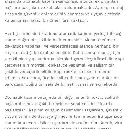
arasında otomatik kapı mekanizması, montaj ekipmanları,
bağlantı parçaları ve kablolar bulunmaktadır. Ayrıca, montaj
sırasında güvenlik önlemlerinin alınması ve uygun aletlerin
kullanılması hayati bir önem taşımaktadır.
Montaj sürecinin ilk adımı, otomatik kapının yerleştirileceği
alanın doğru bir şekilde belirlenmesidir. Alanın ölçümleri
dikkatlice yapılmalı ve yerleştirileceği alanda herhangi bir
engel olmadığı kontrol edilmelidir. Daha sonra, montaj için
gerekli olan yapılandırma işlemleri gerçekleştirilmelidir. Kapı
çerçevesinin montajı, dikkatlice yapılmalı ve sağlam bir
şekilde yerleştirilmelidir. Kapı mekanizmasının monte
edilmesi sırasında, üretici talimatlarına uygun olarak tüm
parçaların doğru bir şekilde birleştirilmesi gerekmektedir.
Otomatik kapı montajında bir diğer önemli nokta, elektrik
bağlantılarının sağlıklı bir şekilde yapılmasıdır. Elektrik
bağlantıları, kapının düzgün çalışmasını sağlarken, güvenlik
sistemlerinin de devreye girmesini temin eder. Bu aşamada
alanında uzman kişilerin yardım alması önerilmektedir, zira