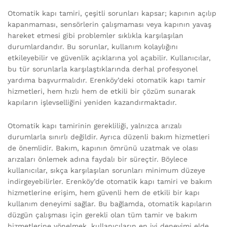
Otomatik kapı tamiri, çeşitli sorunları kapsar; kapının açılıp
kapanmaması, sensörlerin çalışmaması veya kapının yavaş
hareket etmesi gibi problemler sıklıkla karşılaşılan
durumlardandır. Bu sorunlar, kullanım kolaylığını
etkileyebilir ve güvenlik açıklarına yol açabilir. Kullanıcılar,
bu tür sorunlarla karşılaştıklarında derhal profesyonel
yardıma başvurmalıdır. Erenköy’deki otomatik kapı tamir
hizmetleri, hem hızlı hem de etkili bir çözüm sunarak
kapıların işlevselliğini yeniden kazandırmaktadır.
Otomatik kapı tamirinin gerekliliği, yalnızca arızalı
durumlarla sınırlı değildir. Ayrıca düzenli bakım hizmetleri
de önemlidir. Bakım, kapının ömrünü uzatmak ve olası
arızaları önlemek adına faydalı bir süreçtir. Böylece
kullanıcılar, sıkça karşılaşılan sorunları minimum düzeye
indirgeyebilirler. Erenköy’de otomatik kapı tamiri ve bakım
hizmetlerine erişim, hem güvenli hem de etkili bir kapı
kullanım deneyimi sağlar. Bu bağlamda, otomatik kapıların
düzgün çalışması için gerekli olan tüm tamir ve bakım
hizmetlerine yönelmek, kullanıcıların en iyi deneyimi elde