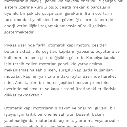
motorlarının işleyişi, genellikle elektrik enerjisi ile çalışan bir
sistem üzerine kurulu olup, çeşitli mekanik parçaların
uyumlu bir şekilde çalışmasını gerektirir. Bu motorların
tasarımındaki yenilikler, hem güvenliği artırmak hem de
enerji verimliliğini sağlamak amacıyla sürekli gelişim
göstermektedir.
Piyasa üzerinde farklı otomatik kapı motoru çeşitleri
bulunmaktadır. Bu çeşitler, kapıların yapısına, boyutuna ve
kullanım amacına göre değişiklik gösterir. Kamelya kapılar
için tercih edilen motorlar, genellikle yatay açılma
mekanizmasına sahip iken, sürgülü kapılarda kullanılan
motorlar, kapının yan tarafındaki raylar üzerinde hareket
eder. Ancak, tüm bu motor çeşitleri benzer prensipler
üzerinde çalışmakta ve kapı sistemi üzerindeki etkileriyle
dikkat çekmektedir.
Otomatik kapı motorlarının bakım ve onarımı, güvenli bir
işleyiş için kritik bir öneme sahiptir. Düzenli bakım
yapılmadığında, motorlarda aşınma, yıpranma veya arızalar
meydana gelebilir. Bu, kapıların açılmaması veya