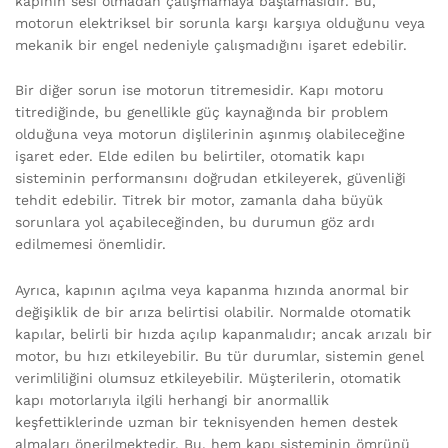
kapının sesi olmadan çalışmamaya başlamasıdır. Bu,
motorun elektriksel bir sorunla karşı karşıya olduğunu veya
mekanik bir engel nedeniyle çalışmadığını işaret edebilir.
Bir diğer sorun ise motorun titremesidir. Kapı motoru
titrediğinde, bu genellikle güç kaynağında bir problem
olduğuna veya motorun dişlilerinin aşınmış olabileceğine
işaret eder. Elde edilen bu belirtiler, otomatik kapı
sisteminin performansını doğrudan etkileyerek, güvenliği
tehdit edebilir. Titrek bir motor, zamanla daha büyük
sorunlara yol açabileceğinden, bu durumun göz ardı
edilmemesi önemlidir.
Ayrıca, kapının açılma veya kapanma hızında anormal bir
değişiklik de bir arıza belirtisi olabilir. Normalde otomatik
kapılar, belirli bir hızda açılıp kapanmalıdır; ancak arızalı bir
motor, bu hızı etkileyebilir. Bu tür durumlar, sistemin genel
verimliliğini olumsuz etkileyebilir. Müşterilerin, otomatik
kapı motorlarıyla ilgili herhangi bir anormallik
keşfettiklerinde uzman bir teknisyenden hemen destek
almaları önerilmektedir. Bu, hem kapı sisteminin ömrünü