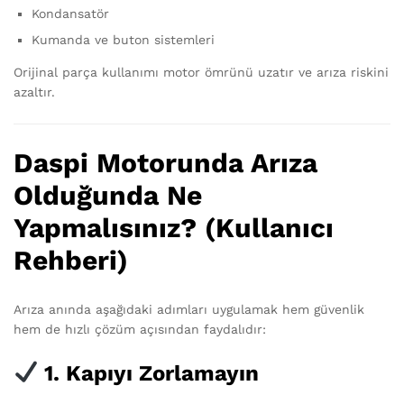
Kondansatör
Kumanda ve buton sistemleri
Orijinal parça kullanımı motor ömrünü uzatır ve arıza riskini
azaltır.
Daspi Motorunda Arıza
Olduğunda Ne
Yapmalısınız? (Kullanıcı
Rehberi)
Arıza anında aşağıdaki adımları uygulamak hem güvenlik
hem de hızlı çözüm açısından faydalıdır:
1. Kapıyı Zorlamayın