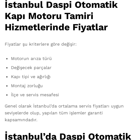
İstanbul Daspi Otomatik
Kapı Motoru Tamiri
Hizmetlerinde Fiyatlar
Fiyatlar şu kriterlere göre değişir:
Motorun arıza türü
Değişecek parçalar
Kapı tipi ve ağırlığı
Montaj zorluğu
İlçe ve servis mesafesi
Genel olarak İstanbul’da ortalama servis fiyatları uygun
seviyelerde olup, yapılan tüm işlemler garanti
kapsamındadır.
İstanbul’da Daspi Otomatik