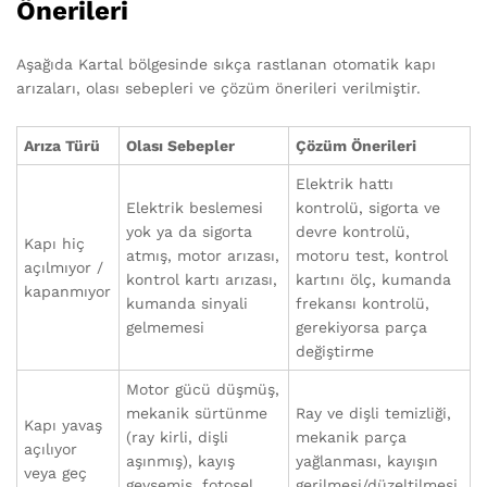
Önerileri
Aşağıda Kartal bölgesinde sıkça rastlanan otomatik kapı
arızaları, olası sebepleri ve çözüm önerileri verilmiştir.
Arıza Türü
Olası Sebepler
Çözüm Önerileri
Elektrik hattı
Elektrik beslemesi
kontrolü, sigorta ve
yok ya da sigorta
devre kontrolü,
Kapı hiç
atmış, motor arızası,
motoru test, kontrol
açılmıyor /
kontrol kartı arızası,
kartını ölç, kumanda
kapanmıyor
kumanda sinyali
frekansı kontrolü,
gelmemesi
gerekiyorsa parça
değiştirme
Motor gücü düşmüş,
mekanik sürtünme
Ray ve dişli temizliği,
Kapı yavaş
(ray kirli, dişli
mekanik parça
açılıyor
aşınmış), kayış
yağlanması, kayışın
veya geç
gevşemiş, fotosel
gerilmesi/düzeltilmesi,