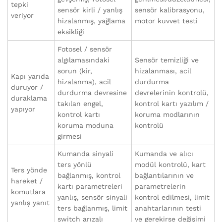
tepki
sensör kirli / yanlış
sensör kalibrasyonu,
veriyor
hizalanmış, yağlama
motor kuvvet testi
eksikliği
Fotosel / sensör
algılamasındaki
Sensör temizliği ve
sorun (kir,
hizalanması, acil
Kapı yarıda
hizalanma), acil
durdurma
duruyor /
durdurma devresine
devrelerinin kontrolü,
duraklama
takılan engel,
kontrol kartı yazılım /
yapıyor
kontrol kartı
koruma modlarının
koruma moduna
kontrolü
girmesi
Kumanda sinyali
Kumanda ve alıcı
ters yönlü
modül kontrolü, kart
Ters yönde
bağlanmış, kontrol
bağlantılarının ve
hareket /
kartı parametreleri
parametrelerin
komutlara
yanlış, sensör sinyali
kontrol edilmesi, limit
yanlış yanıt
ters bağlanmış, limit
anahtarlarının testi
switch arızalı
ve gerekirse değişimi