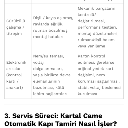
Mekanik parçaların
kontrolü/
Dişli / kayış aşınmış,
Gürültülü
değiştirilmesi,
raylarda eğrilik,
çalışma /
performans testleri,
rulman bozulmuş,
titreşim
montaj düzeltmeleri,
montaj hataları
rulman/dişli bakım
veya yenileme
Nem/su teması,
Kartın kontrol
Elektronik
voltaj
edilmesi, gerekirse
arızalar
dalgalanmaları,
orijinal yedek kart
(kontrol
yaşla birlikte devre
değişimi, nem
kartı /
elemanlarının
koruması sağlanması,
anakart)
bozulması, kötü
stabil voltaj beslemesi
lehim bağlantıları
kurulması
3. Servis Süreci: Kartal Came
Otomatik Kapı Tamiri Nasıl İşler?