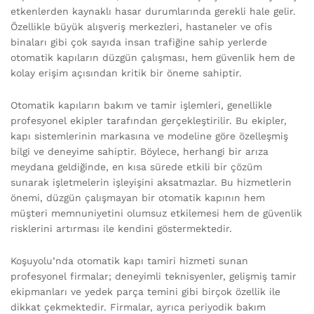
etkenlerden kaynaklı hasar durumlarında gerekli hale gelir.
Özellikle büyük alışveriş merkezleri, hastaneler ve ofis
binaları gibi çok sayıda insan trafiğine sahip yerlerde
otomatik kapıların düzgün çalışması, hem güvenlik hem de
kolay erişim açısından kritik bir öneme sahiptir.
Otomatik kapıların bakım ve tamir işlemleri, genellikle
profesyonel ekipler tarafından gerçekleştirilir. Bu ekipler,
kapı sistemlerinin markasına ve modeline göre özelleşmiş
bilgi ve deneyime sahiptir. Böylece, herhangi bir arıza
meydana geldiğinde, en kısa sürede etkili bir çözüm
sunarak işletmelerin işleyişini aksatmazlar. Bu hizmetlerin
önemi, düzgün çalışmayan bir otomatik kapının hem
müşteri memnuniyetini olumsuz etkilemesi hem de güvenlik
risklerini artırması ile kendini göstermektedir.
Koşuyolu’nda otomatik kapı tamiri hizmeti sunan
profesyonel firmalar; deneyimli teknisyenler, gelişmiş tamir
ekipmanları ve yedek parça temini gibi birçok özellik ile
dikkat çekmektedir. Firmalar, ayrıca periyodik bakım