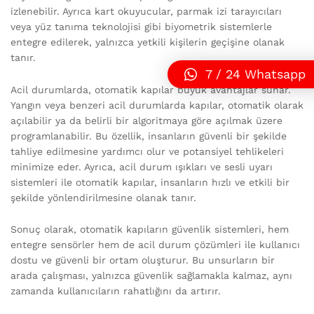
izlenebilir. Ayrıca kart okuyucular, parmak izi tarayıcıları
veya yüz tanıma teknolojisi gibi biyometrik sistemlerle
entegre edilerek, yalnızca yetkili kişilerin geçişine olanak
tanır.
7 / 24 Whatsapp
Acil durumlarda, otomatik kapılar büyük avantajlar sunar.
Yangın veya benzeri acil durumlarda kapılar, otomatik olarak
açılabilir ya da belirli bir algoritmaya göre açılmak üzere
programlanabilir. Bu özellik, insanların güvenli bir şekilde
tahliye edilmesine yardımcı olur ve potansiyel tehlikeleri
minimize eder. Ayrıca, acil durum ışıkları ve sesli uyarı
sistemleri ile otomatik kapılar, insanların hızlı ve etkili bir
şekilde yönlendirilmesine olanak tanır.
Sonuç olarak, otomatik kapıların güvenlik sistemleri, hem
entegre sensörler hem de acil durum çözümleri ile kullanıcı
dostu ve güvenli bir ortam oluşturur. Bu unsurların bir
arada çalışması, yalnızca güvenlik sağlamakla kalmaz, aynı
zamanda kullanıcıların rahatlığını da artırır.