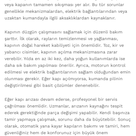
veya kapanın tamamen sıkışması yer alır. Bu tür sorunlar
genellikle mekanizmalardan, elektrik bağlantılarından veya
uzaktan kumandayla ilgili aksaklıklardan kaynaklanır.
Kapının düzgün çalışmasını sağlamak için düzenli bakım
şarttır. İlk olarak, rayların temizlenmesi ve yağlanması,
kapının doğal hareket kabiliyeti için önemlidir. Toz, kir ve
yabancı cisimler, kapının açılma mekanizmasına zarar
verebilir. Yılda en az iki kez, daha yoğun kullanımlarda ise
daha sık bakım yapılması önerilir. Ayrıca, motorun kontrol
edilmesi ve elektrik bağlantılarının sağlam olduğundan emin
olunması gerekir. Eğer kapı açılmıyorsa, kumanda pilinin
değiştirilmesi gibi basit çözümler denenebilir.
Eğer kapı arızası devam ederse, profesyonel bir servis
çağrılması önemlidir. Uzmanlar, arızanın kaynağını tespit
ederek gerektiğinde parça değişimi yapabilir. Kendi başınıza
tamir yapmaya çalışmak, sorunu daha da büyütebilir. Sonuç
olarak, otomatik yana kayar kapıların bakımı ve tamiri, hem
güvenliğiniz hem de konforunuz için büyük önem