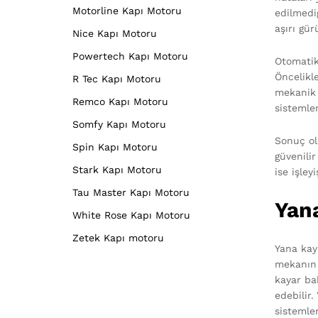
Motorline Kapı Motoru
edilmedi
aşırı gür
Nice Kapı Motoru
Powertech Kapı Motoru
Otomatik
Öncelikl
R Tec Kapı Motoru
mekanik 
Remco Kapı Motoru
sistemle
Somfy Kapı Motoru
Sonuç ol
Spin Kapı Motoru
güvenilir
Stark Kapı Motoru
ise işley
Tau Master Kapı Motoru
Yan
White Rose Kapı Motoru
Zetek Kapı motoru
Yana kaya
mekanın g
kayar ba
edebilir.
sistemle