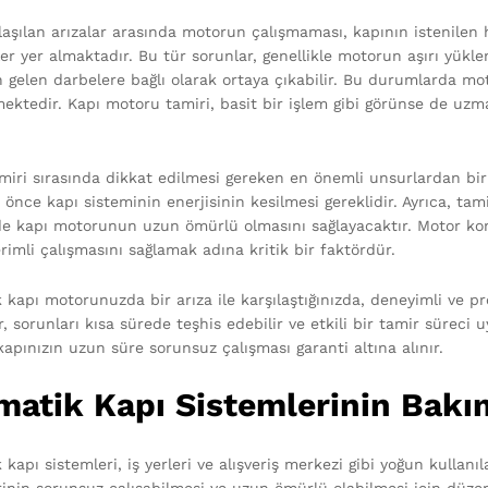
ılaşılan arızalar arasında motorun çalışmaması, kapının istenilen
er yer almaktadır. Bu tür sorunlar, genellikle motorun aşırı yükle
n gelen darbelere bağlı olarak ortaya çıkabilir. Bu durumlarda mo
mektedir. Kapı motoru tamiri, basit bir işlem gibi görünse de uzm
miri sırasında dikkat edilmesi gereken en önemli unsurlardan bir
önce kapı sisteminin enerjisinin kesilmesi gereklidir. Ayrıca, tam
 de kapı motorunun uzun ömürlü olmasını sağlayacaktır. Motor kom
rimli çalışmasını sağlamak adına kritik bir faktördür.
 kapı motorunuzda bir arıza ile karşılaştığınızda, deneyimli ve 
 sorunları kısa sürede teşhis edebilir ve etkili bir tamir süreci u
apınızın uzun süre sorunsuz çalışması garanti altına alınır.
matik Kapı Sistemlerinin Bakı
kapı sistemleri, iş yerleri ve alışveriş merkezi gibi yoğun kullan