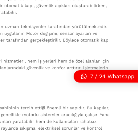
otomatik kapı, güvenlik açıkları oluşturabilirken,
atabilir.
in uzman teknisyenler tarafından yürütülmektedir.
 uygulanır. Motor değişimi, sensör ayarları ve
r tarafından gerçekleştirilir. Böylece otomatik kapı
hizmetleri, hem iş yerleri hem de özel alanlar için
nlarındaki güvenlik ve konfor arttırır, işletmelerin
7 / 24 Whatsapp
hibinin tercih ettiği önemli bir yapıdır. Bu kapılar,
nellikle motorlu sistemler aracılığıyla çalışır. Yana
ları yaratabilir hem de kullanıcıları rahatsız
 raylarda sıkışma, elektriksel sorunlar ve kontrol