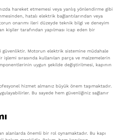
 hızda hareket etmemesi veya yanlış yönlendirme gibi
nmesinden, hatalı elektrik bağlantılarından veya
torun onarımı ileri düzeyde teknik bilgi ve deneyim
an kişiler tarafından yapılması icap eden bir
i güvenliktir. Motorun elektrik sistemine müdahale
ir işlemi sırasında kullanılan parça ve malzemelerin
ponentlerinin uygun şekilde değiştirilmesi, kapının
profesyonel hizmet almanız büyük önem taşımaktadır.
ygulayabilirler. Bu sayede hem güvenliğiniz sağlanır
mı
ılan alanlarda önemli bir rol oynamaktadır. Bu kapı