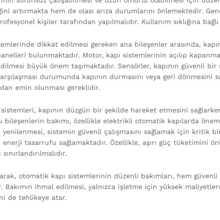
rinin sorunsuz çalışabilmesi ve uzun ömürlü olabilmesi için düzen
liğini artırmakta hem de olası arıza durumlarını önlemektedir. Gen
rofesyonel kişiler tarafından yapılmalıdır. Kullanım sıklığına bağlı
lemlerinde dikkat edilmesi gereken ana bileşenler arasında, kapı
panelleri bulunmaktadır. Motor, kapı sistemlerinin açılıp kapan
edilmesi büyük önem taşımaktadır. Sensörler, kapının güvenli bir 
karşılaşması durumunda kapının durmasını veya geri dönmesini sa
ından emin olunması gereklidir.
sistemleri, kapının düzgün bir şekilde hareket etmesini sağlarken
u bileşenlerin bakımı, özellikle elektrikli otomatik kapılarda öneml
e yenilenmesi, sistemin güvenli çalışmasını sağlamak için kritik b
enerji tasarrufu sağlamaktadır. Özellikle, aşırı güç tüketimini
 sınırlandırılmalıdır.
arak, otomatik kapı sistemlerinin düzenli bakımları, hem güvenli
ir. Bakımın ihmal edilmesi, yalnızca işletme için yüksek maliyetle
ni de tehlikeye atar.