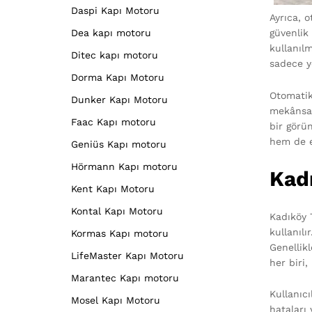
Daspi Kapı Motoru
Ayrıca, 
Dea kapı motoru
güvenlik 
kullanılm
Ditec kapı motoru
sadece y
Dorma Kapı Motoru
Otomatik
Dunker Kapı Motoru
mekânsal 
Faac Kapı motoru
bir görü
hem de e
Geniüs Kapı motoru
Hörmann Kapı motoru
Kad
Kent Kapı Motoru
Kontal Kapı Motoru
Kadıköy 
kullanıl
Kormas Kapı motoru
Genellikl
LifeMaster Kapı Motoru
her biri,
Marantec Kapı motoru
Kullanıc
Mosel Kapı Motoru
hataları