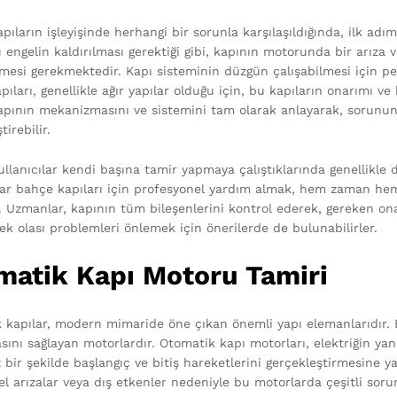
pıların işleyişinde herhangi bir sorunla karşılaşıldığında, ilk ad
u engelin kaldırılması gerektiği gibi, kapının motorunda bir arıza
ilmesi gerekmektedir. Kapı sisteminin düzgün çalışabilmesi için 
pıları, genellikle ağır yapılar olduğu için, bu kapıların onarımı
 kapının mekanizmasını ve sistemini tam olarak anlayarak, sorunun
tirebilir.
ullanıcılar kendi başına tamir yapmaya çalıştıklarında genellikle 
ar bahçe kapıları için profesyonel yardım almak, hem zaman he
r. Uzmanlar, kapının tüm bileşenlerini kontrol ederek, gereken o
ek olası problemleri önlemek için önerilerde de bulunabilirler.
matik Kapı Motoru Tamiri
 kapılar, modern mimaride öne çıkan önemli yapı elemanlarıdır. Bu
ını sağlayan motorlardır. Otomatik kapı motorları, elektriğin yanı
 bir şekilde başlangıç ve bitiş hareketlerini gerçekleştirmesine 
sel arızalar veya dış etkenler nedeniyle bu motorlarda çeşitli sor