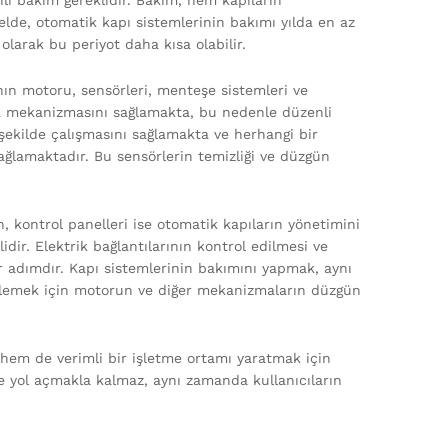
li bakım gereklidir. Bakım, hem kapıların
elde, otomatik kapı sistemlerinin bakımı yılda en az
 olarak bu periyot daha kısa olabilir.
nın motoru, sensörleri, menteşe sistemleri ve
ma mekanizmasını sağlamakta, bu nedenle düzenli
şekilde çalışmasını sağlamakta ve herhangi bir
ğlamaktadır. Bu sensörlerin temizliği ve düzgün
, kontrol panelleri ise otomatik kapıların yönetimini
idir. Elektrik bağlantılarının kontrol edilmesi ve
ir adımdır. Kapı sistemlerinin bakımını yapmak, aynı
 önlemek için motorun ve diğer mekanizmaların düzgün
 hem de verimli bir işletme ortamı yaratmak için
re yol açmakla kalmaz, aynı zamanda kullanıcıların