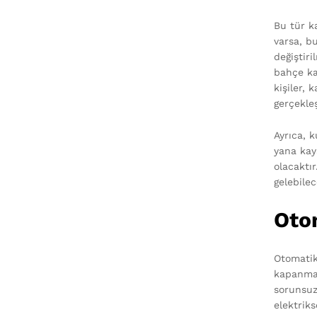
Bu tür ka
varsa, b
değiştir
bahçe ka
kişiler,
gerçekleş
Ayrıca, k
yana kay
olacaktı
gelebilec
Oto
Otomatik
kapanmas
sorunsuz
elektrik