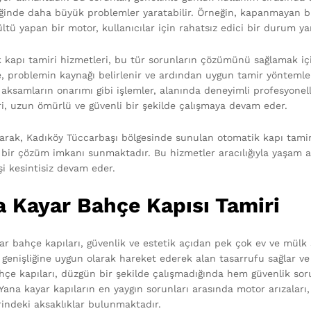
ğinde daha büyük problemler yaratabilir. Örneğin, kapanmayan bir 
ültü yapan bir motor, kullanıcılar için rahatsız edici bir durum yar
 kapı tamiri hizmetleri, bu tür sorunların çözümünü sağlamak iç
e, problemin kaynağı belirlenir ve ardından uygun tamir yöntemleri
aksamların onarımı gibi işlemler, alanında deneyimli profesyonelle
ri, uzun ömürlü ve güvenli bir şekilde çalışmaya devam eder.
arak, Kadıköy Tüccarbaşı bölgesinde sunulan otomatik kapı tamiri 
 bir çözüm imkanı sunmaktadır. Bu hizmetler aracılığıyla yaşam ala
işi kesintisiz devam eder.
a Kayar Bahçe Kapısı Tamiri
r bahçe kapıları, güvenlik ve estetik açıdan pek çok ev ve mülk sa
enişliğine uygun olarak hareket ederek alan tasarrufu sağlar ve ge
hçe kapıları, düzgün bir şekilde çalışmadığında hem güvenlik sorun
 Yana kayar kapıların en yaygın sorunları arasında motor arızaları,
rindeki aksaklıklar bulunmaktadır.