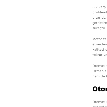
Sık karş
probleml
dışarıda
gerektir
süreçtir.
Motor ta
etmeden 
kalitesi
tekrar ve
Otomatik
Uzmanlar,
hem de k
Oto
Otomatik 