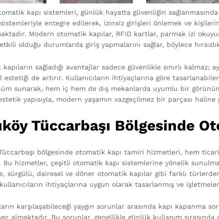
otomatik kapı sistemleri, günlük hayatta güvenliğin sağlanmasında k
sistemleriyle entegre edilerek, izinsiz girişleri önlemek ve kişil
aktadır. Modern otomatik kapılar, RFID kartlar, parmak izi okuyucul
etkili olduğu durumlarda giriş yapmalarını sağlar, böylece hırsız
 kapıların sağladığı avantajlar sadece güvenlikle sınırlı kalmaz;
estetiği de artırır. Kullanıcıların ihtiyaçlarına göre tasarlanabilen
nüm sunarak, hem iç hem de dış mekanlarda uyumlu bir görünüm sağ
stetik yapısıyla, modern yaşamın vazgeçilmez bir parçası haline g
ıköy Tüccarbaşı Bölgesinde Ot
Tüccarbaşı bölgesinde otomatik kapı tamiri hizmetleri, hem ticar
ır. Bu hizmetler, çeşitli otomatik kapı sistemlerine yönelik sunul
e, sürgülü, dairesel ve döner otomatik kapılar gibi farklı türlerd
 kullanıcıların ihtiyaçlarına uygun olarak tasarlanmış ve işletmel
ıların karşılaşabileceği yaygın sorunlar arasında kapı kapanma soru
 yer almaktadır. Bu sorunlar, genellikle günlük kullanım sırasınd