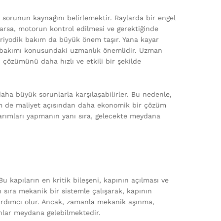
ım sorunun kaynağını belirlemektir. Raylarda bir engel
 varsa, motorun kontrol edilmesi ve gerektiğinde
periyodik bakım da büyük önem taşır. Yana kayar
 ve bakımı konusundaki uzmanlık önemlidir. Uzman
 çözümünü daha hızlı ve etkili bir şekilde
daha büyük sorunlarla karşılaşabilirler. Bu nedenle,
m de maliyet açısından daha ekonomik bir çözüm
narımları yapmanın yanı sıra, gelecekte meydana
 kapıların en kritik bileşeni, kapının açılması ve
 sıra mekanik bir sistemle çalışarak, kapının
yardımcı olur. Ancak, zamanla mekanik aşınma,
unlar meydana gelebilmektedir.