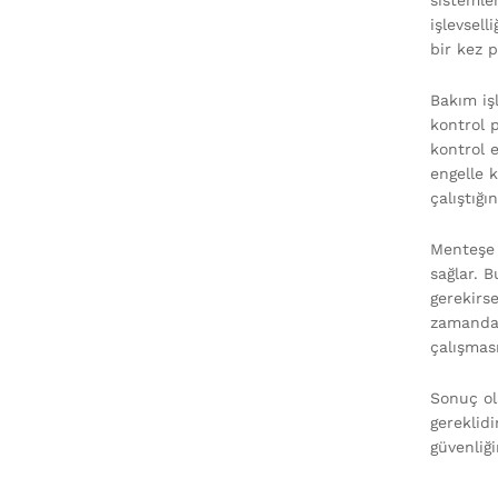
sistemle
işlevsel
bir kez p
Bakım iş
kontrol 
kontrol 
engelle 
çalıştığ
Menteşe 
sağlar. B
gerekirs
zamanda 
çalışması
Sonuç ol
gereklid
güvenliği