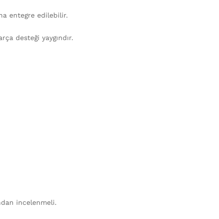
a entegre edilebilir.
rça desteği yaygındır.
ından incelenmeli.