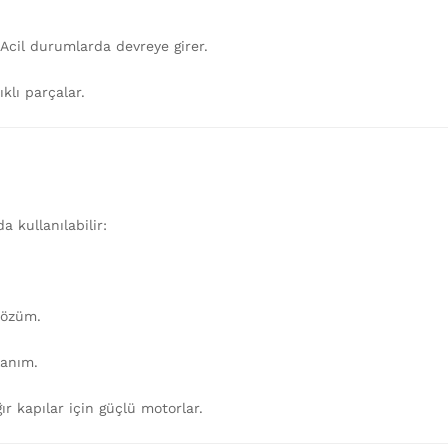
cil durumlarda devreye girer.
lı parçalar.
a kullanılabilir:
 çözüm.
lanım.
r kapılar için güçlü motorlar.