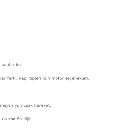
 şunlardır:
 farklı kapı tipleri için motor seçenekleri.
rmeyen yumuşak hareket.
 durma özelliği.