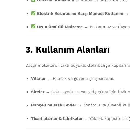
Uzaktan Kumanda
→ Kullanıcı dostu kontrol.
Elektrik Kesintisine Karşı Manuel Kullanım
→ A
Uzun Ömürlü Malzeme
→ Paslanmaz ve dayanık
3. Kullanım Alanları
Daspi motorları, farklı büyüklükteki bahçe kapılarınd
Villalar
→ Estetik ve güvenli giriş sistemi.
Siteler
→ Çok sayıda aracın giriş çıkışı için hızlı
Bahçeli müstakil evler
→ Konforlu ve güvenli kul
Ticari alanlar & fabrikalar
→ Yüksek kapasiteli, ağı