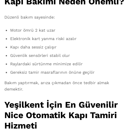
Kapı Bakımı Neden Önemli?
Düzenli bakım sayesinde:
Motor ömrü 2 kat uzar
Elektronik kart yanma riski azalır
Kapı daha sessiz çalışır
Güvenlik sensörleri stabil olur
Raylardaki sürtünme minimize edilir
Gereksiz tamir masraflarının önüne geçilir
Bakım yaptırmak, arıza çıkmadan önce tedbir almak
demektir.
Yeşilkent İçin En Güvenilir
Nice Otomatik Kapı Tamiri
Hizmeti