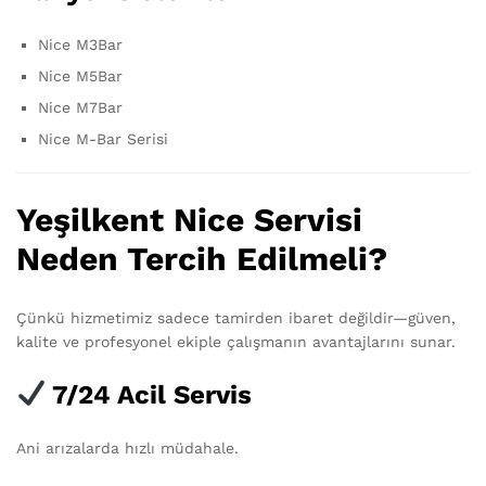
Nice M3Bar
Nice M5Bar
Nice M7Bar
Nice M-Bar Serisi
Yeşilkent Nice Servisi
Neden Tercih Edilmeli?
Çünkü hizmetimiz sadece tamirden ibaret değildir—güven,
kalite ve profesyonel ekiple çalışmanın avantajlarını sunar.
7/24 Acil Servis
Ani arızalarda hızlı müdahale.